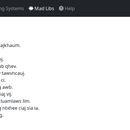
ng Systems
Mad Libs
Help
 fajkhaum.
j.
ub qhev.
 tawvncauj.
ci.
g awb.
j vij.
 luamlaws lim.
ntxhee ciaj sia ia.
g.