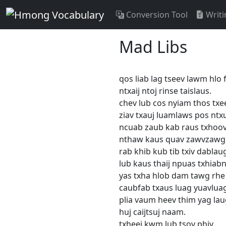
Conversion Tool
Writi
Mad Libs
qos liab lag tseev lawm hlo
ntxaij ntoj rinse taislaus.
chev lub cos nyiam thos txee
ziav txauj luamlaws pos ntx
ncuab zaub kab raus txhoov
nthaw kaus quav zawvzawg 
rab khib kub tib txiv dablau
lub kaus thaij npuas txhiabnia
yas txha hlob dam tawg rhe
caubfab txaus luag yuavluag 
plia vaum heev thim yag lau
huj caijtsuj naam.
txheej kwm lub tsov phiv.