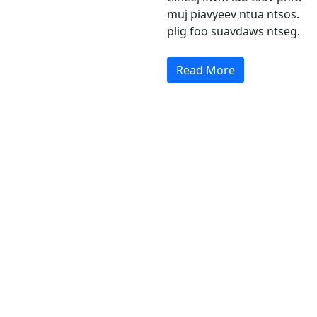
muj piavyeev ntua ntsos.
plig foo suavdaws ntseg.
Read More