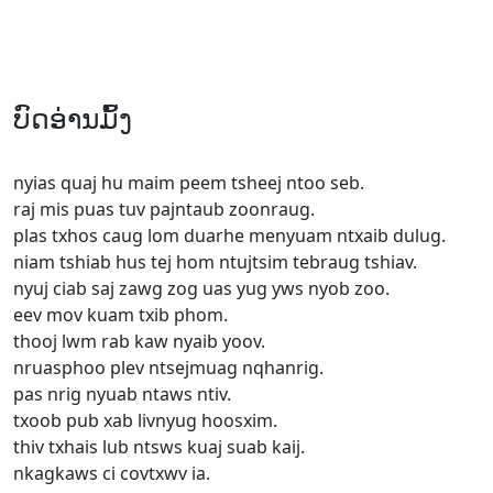
ບົດອ່ານມົ້ງ
nyias quaj hu maim peem tsheej ntoo seb.
raj mis puas tuv pajntaub zoonraug.
plas txhos caug lom duarhe menyuam ntxaib dulug.
niam tshiab hus tej hom ntujtsim tebraug tshiav.
nyuj ciab saj zawg zog uas yug yws nyob zoo.
eev mov kuam txib phom.
thooj lwm rab kaw nyaib yoov.
nruasphoo plev ntsejmuag nqhanrig.
pas nrig nyuab ntaws ntiv.
txoob pub xab livnyug hoosxim.
thiv txhais lub ntsws kuaj suab kaij.
nkagkaws ci covtxwv ia.